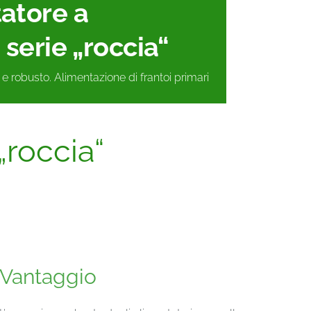
atore a
 serie „roccia“
e robusto. Alimentazione di frantoi primari
„roccia“
Vantaggio