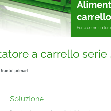
Aliment
carrello
Forte come un toro 
tore a carrello serie 
frantoi primari
Soluzione