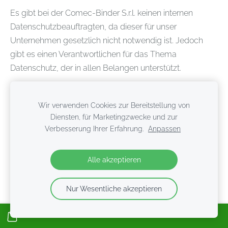
Es gibt bei der Comec-Binder S.r.l. keinen internen
Datenschutzbeauftragten, da dieser für unser
Unternehmen gesetzlich nicht notwendig ist. Jedoch
gibt es einen Verantwortlichen für das Thema
Datenschutz, der in allen Belangen unterstützt.
2 Kommunikation mit
Wir verwenden Cookies zur Bereitstellung von
Comec-Binder S.r.l.
Diensten, für Marketingzwecke und zur
Verbesserung Ihrer Erfahrung.
Anpassen
Sie können mit uns auf verschiedene Weise in Kontakt
Alle akzeptieren
treten: über unsere Website sowie über verschiedene
Social Media Kanäle.
Nur Wesentliche akzeptieren
2.1
Website/Einsatz von Cookies
Unsere Website verwendet so genannte Cookies. Dabei