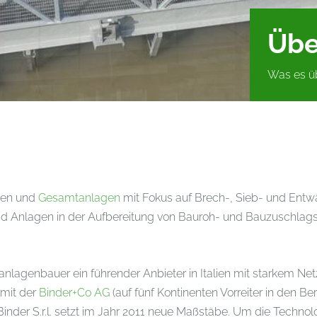
Übe
Was es üb
inen und
Gesamtanlagen
mit Fokus auf Brech-, Sieb- und Entw
d Anlagen in der Aufbereitung von Bauroh- und Bauzuschlagsto
nlagenbauer ein führender Anbieter in Italien mit starkem Net
mit der
Binder+Co AG
(auf fünf Kontinenten Vorreiter in den 
 S.r.l. setzt im Jahr 2011 neue Maßstäbe. Um die Technologi