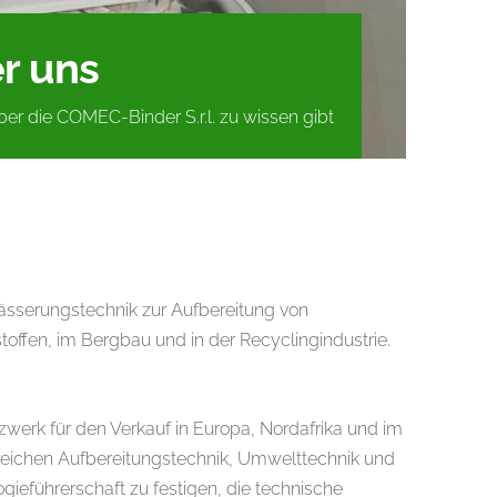
r uns
er die COMEC-Binder S.r.l. zu wissen gibt
ässerungstechnik zur Aufbereitung von
ffen, im Bergbau und in der Recyclingindustrie.
zwerk für den Verkauf in Europa, Nordafrika und im
Bereichen Aufbereitungstechnik, Umwelttechnik und
eführerschaft zu festigen, die technische